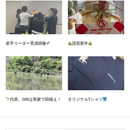
若手リーダー育成研修✐
謹賀新年
代表、GWは実家で田植え！
オリジナルTシャツ